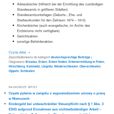
Adressbücher (hilfreich bei der Ermittlung des zuständigen
Standesamts in größeren Städten)
Standesamtsunterlagen (Geburts-, Ehe- und
Sterbeurkunden für den Zeitraum 1874 – 1913)
Kirchenbücher (auch evangelische, im Archiv des
Erzbistums nicht verfügbare)
Gerichtsakten
sonstige Behördenakten.
Czytaj dalej
→
Zaszufladkowano do kategorii
deutschsprachige Beiträge
|
Otagowano
Breslau
,
Erben
,
Erben finden
,
Erbenermittlung in Polen
,
Hirschberg
,
Kattowitz
,
Liegnitz
,
Niederschlesien
,
Oberschlesien
,
Oppeln
,
Schlesien
NAJNOWSZE WPISY
Częste pytania w związku z wypowiedzeniem umowy o pracę
w Niemczech
Kindergeld bei unbeschränkter Steuerpflicht nach § 1 Abs. 3
EStG aufgrund Einnahmen aus nichtselbständiger Arbeit –