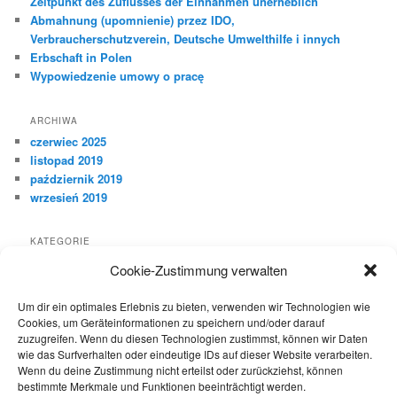
Zeitpunkt des Zuflusses der Einnahmen unerheblich
Abmahnung (upomnienie) przez IDO,
Verbraucherschutzverein, Deutsche Umwelthilfe i innych
Erbschaft in Polen
Wypowiedzenie umowy o pracę
ARCHIWA
czerwiec 2025
listopad 2019
październik 2019
wrzesień 2019
KATEGORIE
deutschsprachige Beiträge
Cookie-Zustimmung verwalten
polskojęzyczne wpisy
Um dir ein optimales Erlebnis zu bieten, verwenden wir Technologien wie
Cookies, um Geräteinformationen zu speichern und/oder darauf
BLOG PRAWA NIEMIECKIEGO
zuzugreifen. Wenn du diesen Technologien zustimmst, können wir Daten
Więcej wpisów w języku polskim znajdą Państwo na moim
blogu
wie das Surfverhalten oder eindeutige IDs auf dieser Website verarbeiten.
prawa niemieckiego.
Wenn du deine Zustimmung nicht erteilst oder zurückziehst, können
bestimmte Merkmale und Funktionen beeinträchtigt werden.